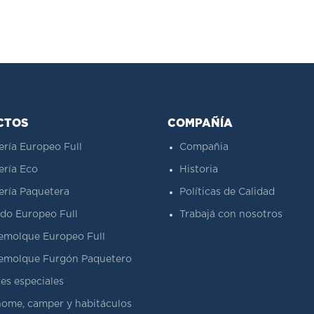
CTOS
COMPAÑÍA
ería Europeo Full
Compañia
ería Eco
Historia
ería Paquetera
Políticas de Calidad
do Europeo Full
Trabajá con nosotros
emolque Europeo Full
emolque Furgón Paquetero
es especiales
ome, camper y habitáculos