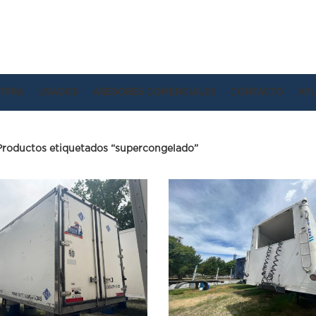
TPRA
USADOS
ASESORES COMERCIALES
CONTACTO
AY
Productos etiquetados “supercongelado”