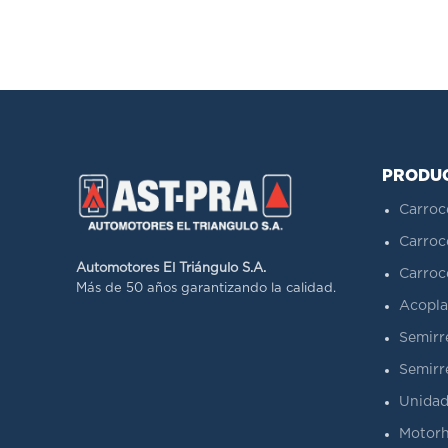
PRODU
Carroc
Carroc
Automotores El Triángulo S.A.
Carroc
Más de 50 años garantizando la calidad.
Acopla
Semirr
Semirr
Unidad
Motorh