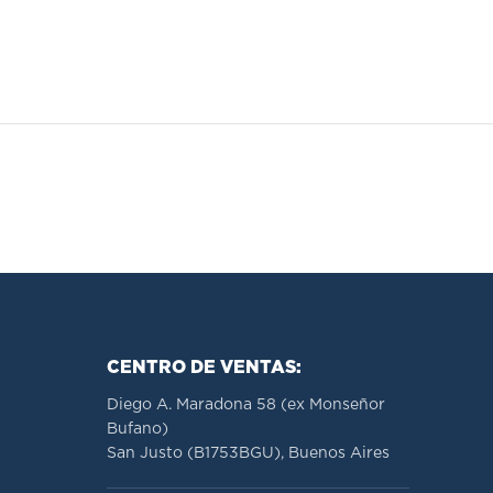
CENTRO DE VENTAS:
Diego A. Maradona 58 (ex Monseñor
Bufano)
San Justo (B1753BGU), Buenos Aires