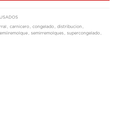
USADOS
rral
,
carnicero
,
congelado
,
distribucion
,
emiiremolque
,
semirremolques
,
supercongelado
,