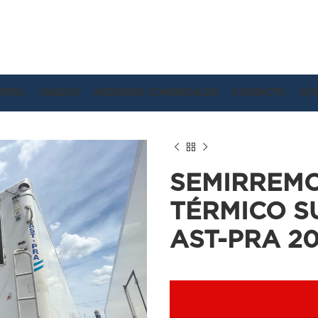
TPRA
USADOS
ASESORES COMERCIALES
CONTACTO
AY
SEMIRREM
TÉRMICO 
AST-PRA 201