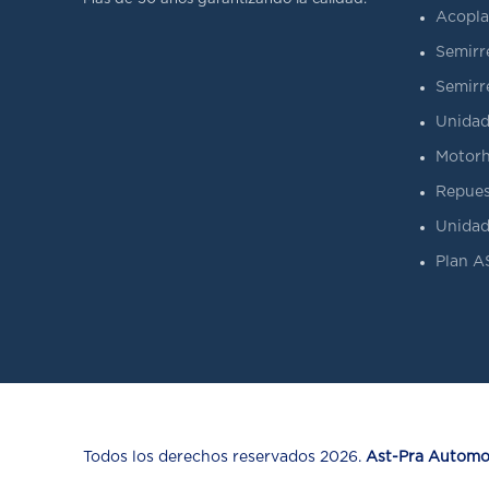
Acopla
Semirr
Semirr
Unidad
Motorh
Repues
Unidad
Plan 
Todos los derechos reservados 2026.
Ast-Pra Automot