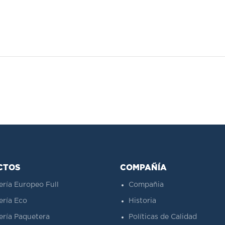
CTOS
COMPAÑÍA
ería Europeo Full
Compañia
ería Eco
Historia
ería Paquetera
Políticas de Calidad