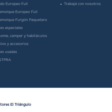
do Europeo Full
Trabajá con nosotros
emolque Europeo Full
emolque Furgón Paquetero
es especiales
ome, camper y habitáculos
tos y accesorios
es usadas
ASTPRA
ores El Triángulo