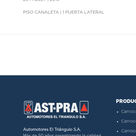
PISO CANALETA | 1 PUERTA LATERAL
PRODU
Carroc
Carroc
Automotores El Triángulo S.A.
Carroc
Más de 50 años garantizando la calidad.