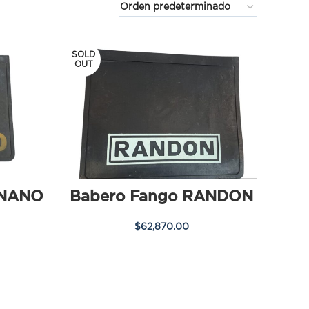
SOLD
OUT
ONANO
Babero Fango RANDON
$
62,870.00