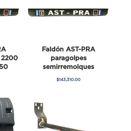
RA
Faldón AST-PRA
e 2200
paragolpes
,50
semirremolques
$
143,310.00