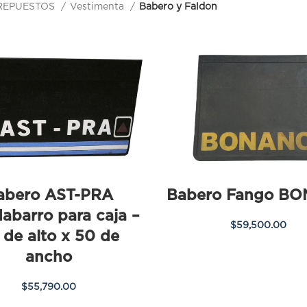
REPUESTOS
Vestimenta
Babero y Faldon
abero AST-PRA
Babero Fango B
abarro para caja –
$
59,500.00
 de alto x 50 de
ancho
$
55,790.00