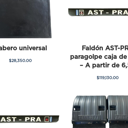
abero universal
Faldón AST-P
paragolpe caja d
$
28,350.00
– A partir de 6
$
119,130.00