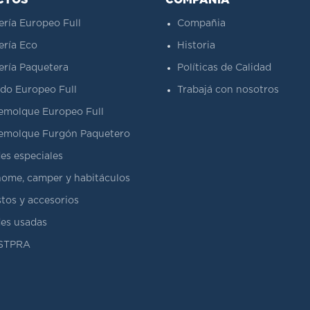
CTOS
COMPAÑÍA
ería Europeo Full
Compañia
ería Eco
Historia
ería Paquetera
Políticas de Calidad
do Europeo Full
Trabajá con nosotros
emolque Europeo Full
emolque Furgón Paquetero
es especiales
ome, camper y habitáculos
tos y accesorios
es usadas
ASTPRA