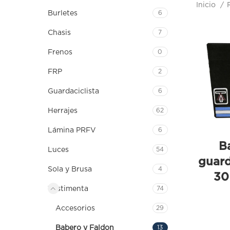
Inicio
Burletes
6
Chasis
7
Frenos
0
FRP
2
Guardaciclista
6
Herrajes
62
Lámina PRFV
6
B
Luces
54
guard
Sola y Brusa
4
30
Vestimenta
74
Accesorios
29
Babero y Faldon
13