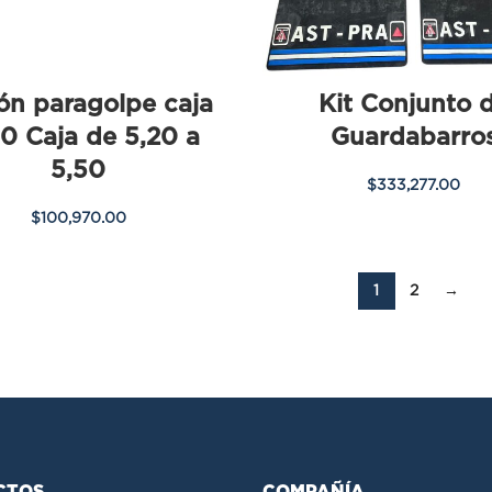
ón paragolpe caja
Kit Conjunto 
0 Caja de 5,20 a
Guardabarro
5,50
$
333,277.00
$
100,970.00
1
2
→