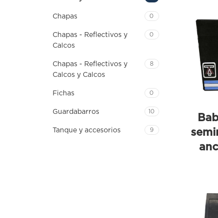
Chapas
0
Chapas - Reflectivos y
0
Calcos
Chapas - Reflectivos y
8
Calcos y Calcos
Fichas
0
Guardabarros
10
Bab
semi
Tanque y accesorios
9
anc