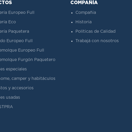
CTOS
COMPAÑÍA
ería Europeo Full
Compañia
ería Eco
Historia
ería Paquetera
Políticas de Calidad
do Europeo Full
Trabajá con nosotros
emolque Europeo Full
emolque Furgón Paquetero
es especiales
ome, camper y habitáculos
tos y accesorios
es usadas
ASTPRA