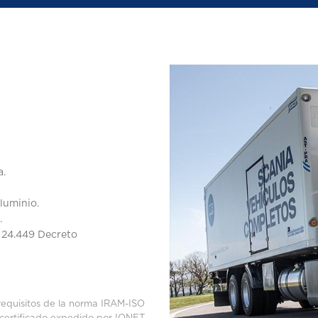
a.
aluminio.
.
o 24.449 Decreto
requisitos de la norma IRAM-ISO