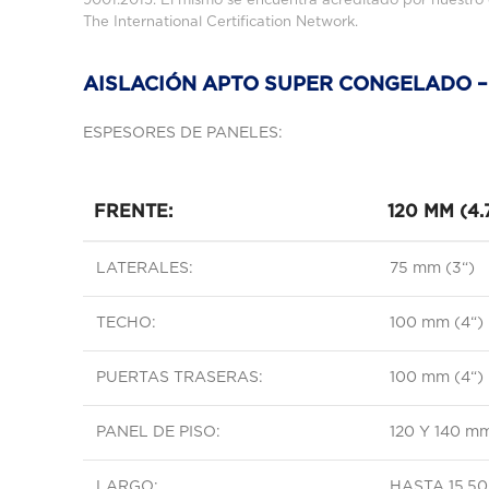
9001:2015. El mismo se encuentra acreditado por nuestro
The International Certification Network.
AISLACIÓN APTO SUPER CONGELADO – 
ESPESORES DE PANELES:
FRENTE:
120 MM (4.
LATERALES:
75 mm (3“)
TECHO:
100 mm (4“)
PUERTAS TRASERAS:
100 mm (4“)
PANEL DE PISO:
120 Y 140 mm 
LARGO:
HASTA 15,50