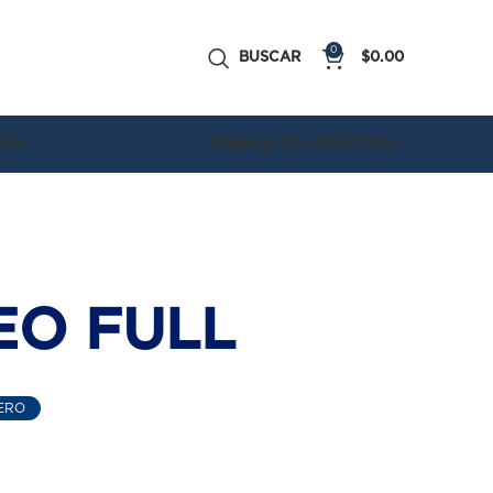
0
BUSCAR
$
0.00
UDA
TRABAJÁ CON NOSOTROS
EO FULL
ERO