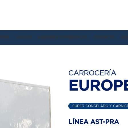
TPRA
USADOS
ASESORES COMERCIALES
CONTACTO
AY
CARROCERÍA
EUROP
SUPER CONGELADO Y CARNIC
LÍNEA AST-PRA