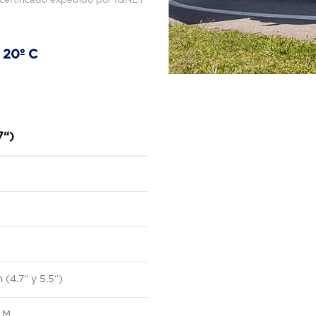
 certificado expedido por IQNET
20º C
7“)
(4.7“ y 5.5“)
 M