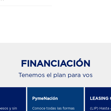
FINANCIACIÓN
Tenemos el plan para vos
PymeNación
LEASING 
esos y sin
Conoce todas las formas
(LIP) Hasta 