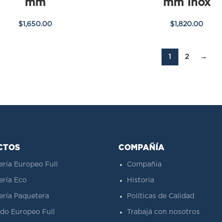
mm
mm Inox
$
1,650.00
$
1,820.00
1
2
→
CTOS
COMPAÑÍA
ería Europeo Full
Compañia
ería Eco
Historia
ería Paquetera
Políticas de Calidad
do Europeo Full
Trabajá con nosotros