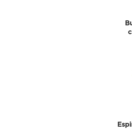
Bu
c
Espi