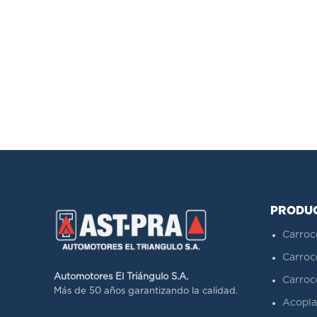
PRODU
Carroc
Carroc
Automotores El Triángulo S.A.
Carroc
Más de 50 años garantizando la calidad.
Acopla