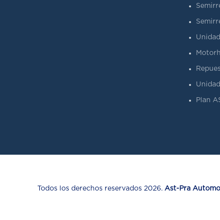
Semirr
Semirr
Unidad
Motorh
Repues
Unidad
Plan 
Todos los derechos reservados 2026.
Ast-Pra Automot