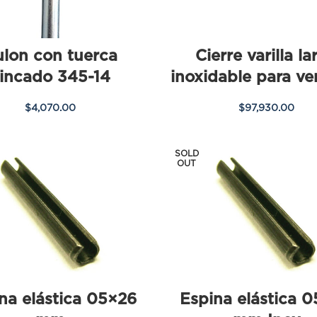
lon con tuerca
Cierre varilla la
incado 345-14
inoxidable para ven
$
4,070.00
$
97,930.00
SOLD
OUT
na elástica 05×26
Espina elástica 