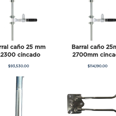
rral caño 25 mm
Barral caño 2
L2300 cincado
2700mm cinca
$
93,530.00
$
114,190.00