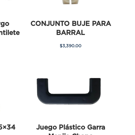
rgo
CONJUNTO BUJE PARA
tilete
BARRAL
$
3,390.00
05×34
Juego Plástico Garra