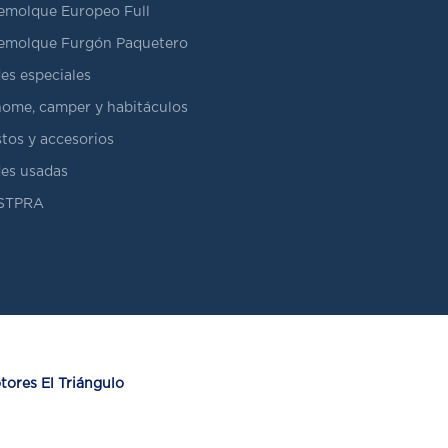
emolque Europeo Full
emolque Furgón Paquetero
es especiales
ome, camper y habitáculos
tos y accesorios
es usadas
ASTPRA
ores El Triángulo