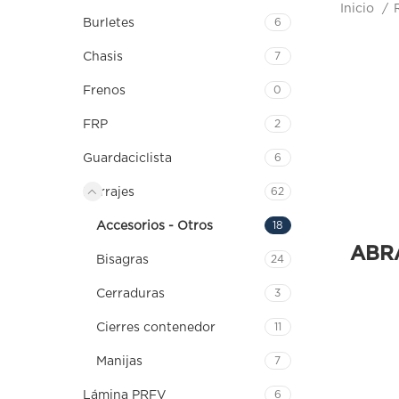
Inicio
Burletes
6
Chasis
7
Frenos
0
FRP
2
Guardaciclista
6
Herrajes
62
Accesorios - Otros
18
ABR
Bisagras
24
Cerraduras
3
Cierres contenedor
11
Manijas
7
Lámina PRFV
6