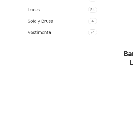
Luces
54
Sola y Brusa
4
Vestimenta
74
Ba