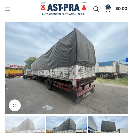
0
$
0.00
Click to enlarge