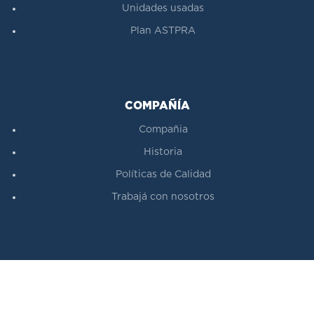
Unidades usadas
Plan ASTPRA
COMPAÑÍA
Compañia
Historia
Políticas de Calidad
Trabajá con nosotros
CENTRO DE VENTAS:
Diego A. Maradona 58 (ex Monseñor Bufano)
San Justo (B1753BGU), Buenos Aires