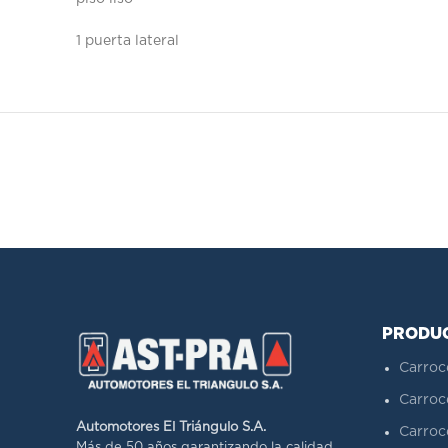
1 puerta lateral
PRODU
Carroc
Carroc
Automotores El Triángulo S.A.
Carroc
Más de 50 años garantizando la calidad.