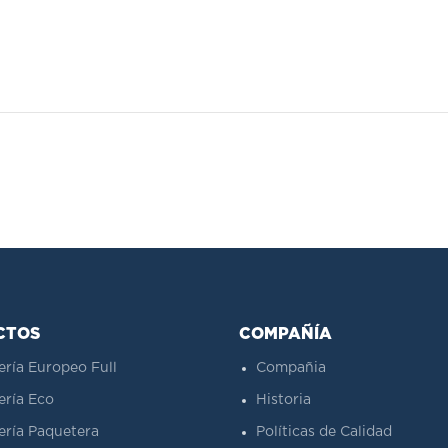
CTOS
COMPAÑÍA
ería Europeo Full
Compañia
ería Eco
Historia
ería Paquetera
Políticas de Calidad