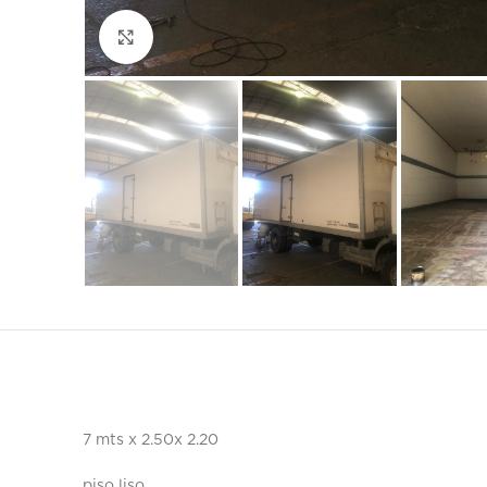
Click to enlarge
7 mts x 2.50x 2.20
piso liso