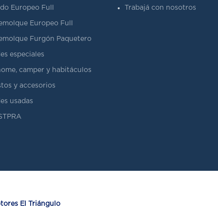
do Europeo Full
Trabajá con nosotros
emolque Europeo Full
emolque Furgón Paquetero
es especiales
ome, camper y habitáculos
tos y accesorios
es usadas
ASTPRA
ores El Triángulo