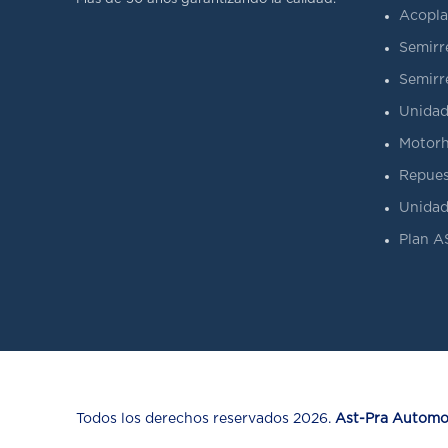
Acopla
Semirr
Semirr
Unidad
Motorh
Repues
Unidad
Plan 
Todos los derechos reservados 2026.
Ast-Pra Automot