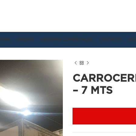
TPRA
USADOS
ASESORES COMERCIALES
CONTACTO
AY
CARROCERI
– 7 MTS