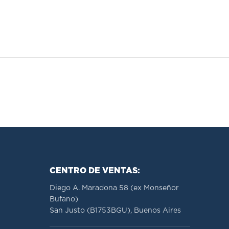
CENTRO DE VENTAS:
Diego A. Maradona 58 (ex Monseñor
Bufano)
San Justo (B1753BGU), Buenos Aires