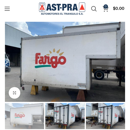
0
$
0.00
Click to enlarge