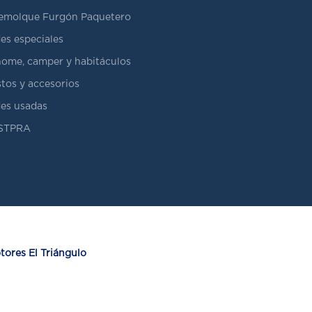
emolque Furgón Paquetero
es especiales
ome, camper y habitáculos
tos y accesorios
es usadas
ASTPRA
ores El Triángulo