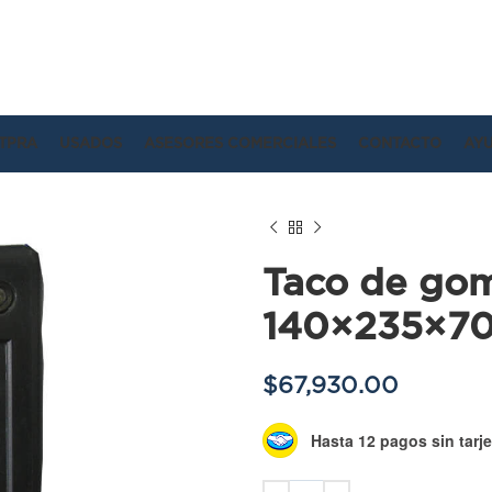
TPRA
USADOS
ASESORES COMERCIALES
CONTACTO
AY
Taco de go
140×235×7
$
67,930.00
Hasta 12 pagos sin tarje