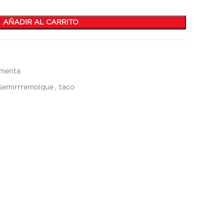
AÑADIR AL CARRITO
imenta
semirrremolque
,
taco