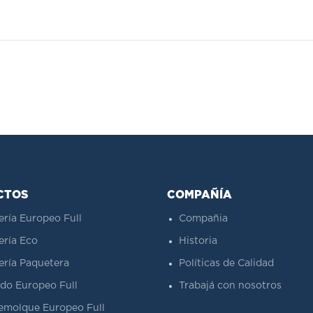
CTOS
COMPAÑÍA
ería Europeo Full
Compañia
ería Eco
Historia
ería Paquetera
Políticas de Calidad
do Europeo Full
Trabajá con nosotros
emolque Europeo Full