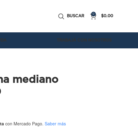
0
BUSCAR
$
0.00
UDA
TRABAJÁ CON NOSOTROS
ma mediano
0
ta
con Mercado Pago.
Saber más