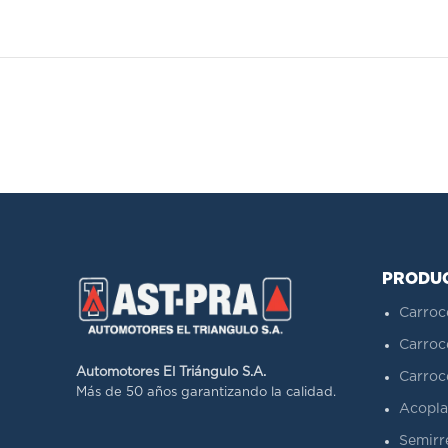
PRODU
Carroc
Carroc
Automotores El Triángulo S.A.
Carroc
Más de 50 años garantizando la calidad.
Acopla
Semirr