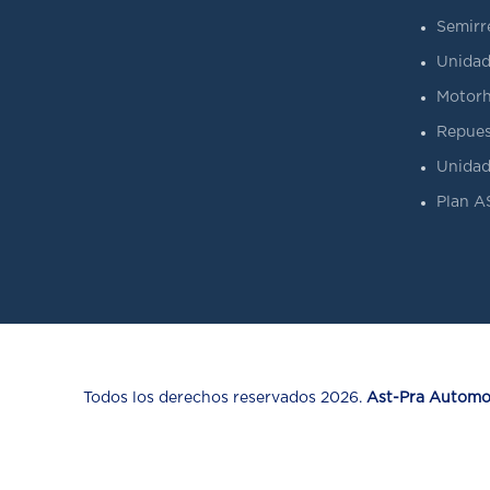
Semirr
Unidad
Motorh
Repues
Unidad
Plan 
Todos los derechos reservados 2026.
Ast-Pra Automot