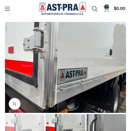
0
$
0.00
Click to enlarge