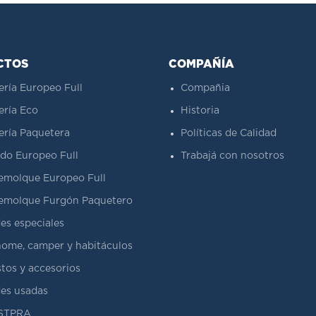
CTOS
COMPAÑÍA
ería Europeo Full
Compañia
ería Eco
Historia
ería Paquetera
Políticas de Calidad
do Europeo Full
Trabajá con nosotros
emolque Europeo Full
emolque Furgón Paquetero
es especiales
ome, camper y habitáculos
tos y accesorios
es usadas
ASTPRA