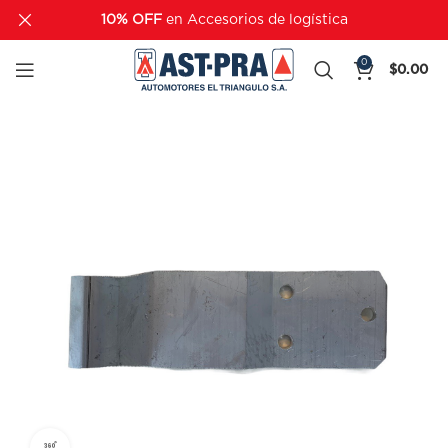
10% OFF
en Accesorios de logística
0
$
0.00
360 product view