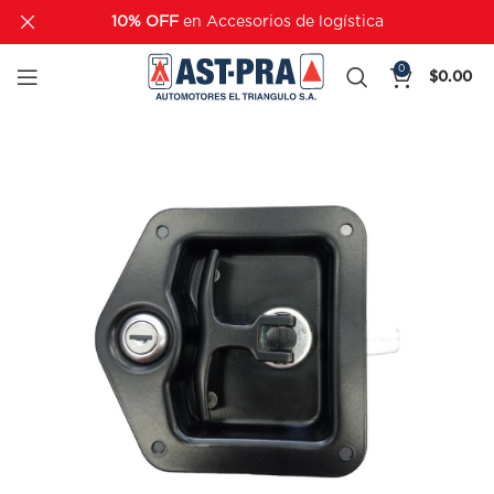
10% OFF
en Accesorios de logística
0
$
0.00