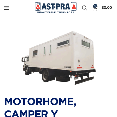
0
$
0.00
MOTORHOME,
CAMPER Y