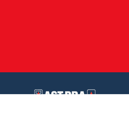
Automotores El Triángulo S.A.
Más de 50 años garantizando la calidad.